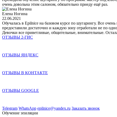
очень довольна этим салоном, обязательно приеду ещё раз.
Елена Ногина
22.06.2021
Обучалась в Epilnice на базовом курсе по шугарингу. Все оче
предоставили достаточно и каждую зону отработали не по одно
Девочки все приветливые, общительные, внимательные. Осталас
ОТЗЫВЫ 2-ГИС
Обучение лазерной эпиляции
ОТЗЫВЫ ЯНДЕКС
Обучение электроэпиляции
ОТЗЫВЫ В КОНТАКТЕ
Обучение шугаринг восковая депиляция
ОТЗЫВЫ GOOGLE
Обучение косметологии и массажу
Telegram
WhatsApp
epilnice@yandex.ru
Заказать звонок
Обучение эпиляции