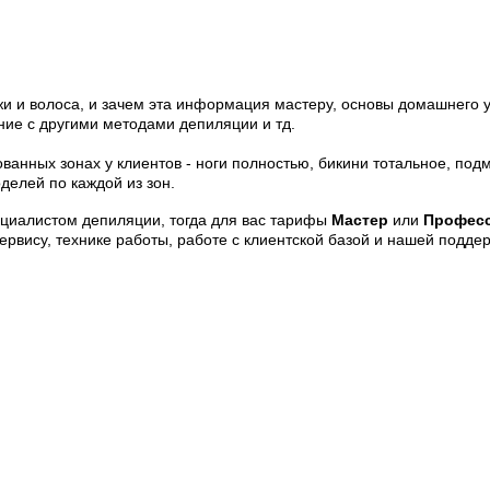
ожи и волоса, и зачем эта информация мастеру, основы домашнего
ние с другими методами депиляции и тд.
ванных зонах у клиентов - ноги полностью, бикини тотальное, под
делей по каждой из зон.
ециалистом депиляции, тогда для вас тарифы
Мастер
или
Профес
рвису, технике работы, работе с клиентской базой и нашей подде