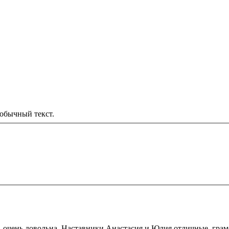
обычный текст.
 очень довольна. Наставники Анастасия и Юлия отличные, грам